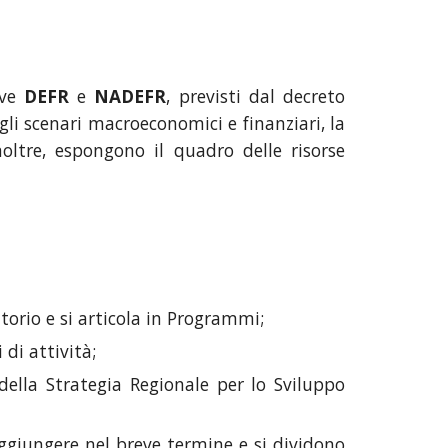
eve
DEFR
e
NADEFR
, previsti dal decreto
li scenari macroeconomici e finanziari, la
noltre, espongono il quadro delle risorse
torio e si articola in Programmi;
di attività;
della Strategia Regionale per lo Sviluppo
aggiungere nel breve termine e si dividono